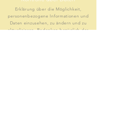
Erklärung über die Möglichkeit,
personenbezogene Informationen und
Daten einzusehen, zu ändern und zu
aktualisieren, Bedenken bezüglich der
Datenverwendung usw.
Datensicherheit
Schutzmaßnahmen der Nutzerdaten,
Datenverschlüsselung,
Serverinformationen, auf denen die
Daten gespeichert werden,
Datenübertragung usw.
Erfahren Sie
hier
mehr.
Impressum
Datenschutz
AGB