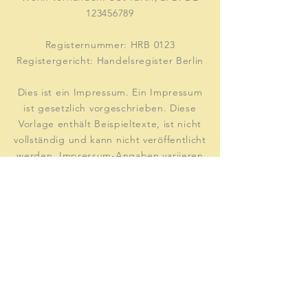
123456789
Registernummer: HRB 0123
Registergericht: Handelsregister Berlin
Dies ist ein Impressum. Ein Impressum
ist gesetzlich vorgeschrieben. Diese
Vorlage enthält Beispieltexte, ist nicht
vollständig und kann nicht veröffentlicht
werden. Impressum-Angaben variieren
je nach Website- und Unternehmensart
– z. B. Einzelunternehmen, GbR, GmbH,
Redaktion u.a. Wir empfehlen Ihnen
daher, juristischen Rat einzuholen, um
besser zu verstehen, welche Details Ihr
Impressum beinhalten muss.
Impressum
Datenschutz
AGB